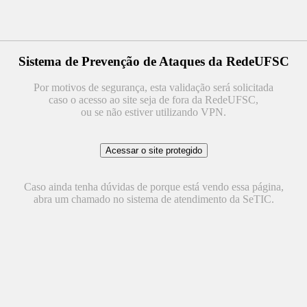
Sistema de Prevenção de Ataques da RedeUFSC
Por motivos de segurança, esta validação será solicitada
caso o acesso ao site seja de fora da RedeUFSC,
ou se não estiver utilizando VPN.
Caso ainda tenha dúvidas de porque está vendo essa página,
abra um chamado no sistema de atendimento da SeTIC.