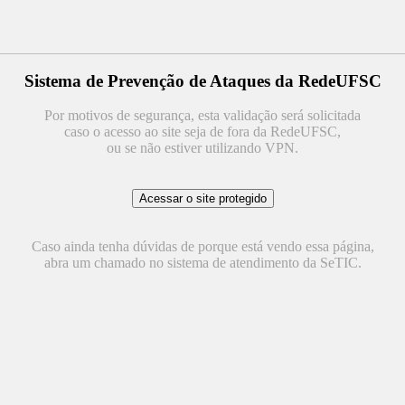
Sistema de Prevenção de Ataques da RedeUFSC
Por motivos de segurança, esta validação será solicitada
caso o acesso ao site seja de fora da RedeUFSC,
ou se não estiver utilizando VPN.
Caso ainda tenha dúvidas de porque está vendo essa página,
abra um chamado no sistema de atendimento da SeTIC.