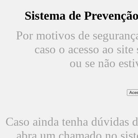
Sistema de Prevençã
Por motivos de segurança,
caso o acesso ao sit
ou se não est
Caso ainda tenha dúvidas d
abra um chamado no sist