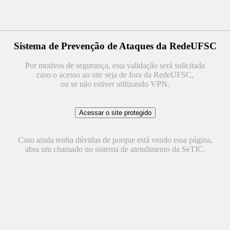
Sistema de Prevenção de Ataques da RedeUFSC
Por motivos de segurança, esta validação será solicitada
caso o acesso ao site seja de fora da RedeUFSC,
ou se não estiver utilizando VPN.
Caso ainda tenha dúvidas de porque está vendo essa página,
abra um chamado no sistema de atendimento da SeTIC.