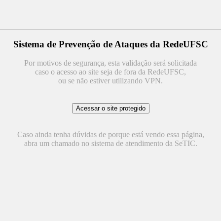
Sistema de Prevenção de Ataques da RedeUFSC
Por motivos de segurança, esta validação será solicitada
caso o acesso ao site seja de fora da RedeUFSC,
ou se não estiver utilizando VPN.
Caso ainda tenha dúvidas de porque está vendo essa página,
abra um chamado no sistema de atendimento da SeTIC.