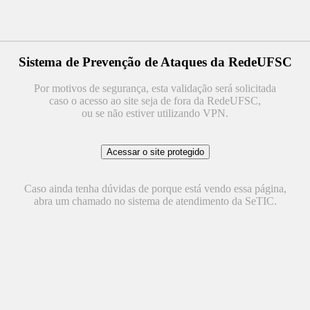
Sistema de Prevenção de Ataques da RedeUFSC
Por motivos de segurança, esta validação será solicitada
caso o acesso ao site seja de fora da RedeUFSC,
ou se não estiver utilizando VPN.
Caso ainda tenha dúvidas de porque está vendo essa página,
abra um chamado no sistema de atendimento da SeTIC.