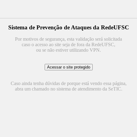
Sistema de Prevenção de Ataques da RedeUFSC
Por motivos de segurança, esta validação será solicitada
caso o acesso ao site seja de fora da RedeUFSC,
ou se não estiver utilizando VPN.
Caso ainda tenha dúvidas de porque está vendo essa página,
abra um chamado no sistema de atendimento da SeTIC.