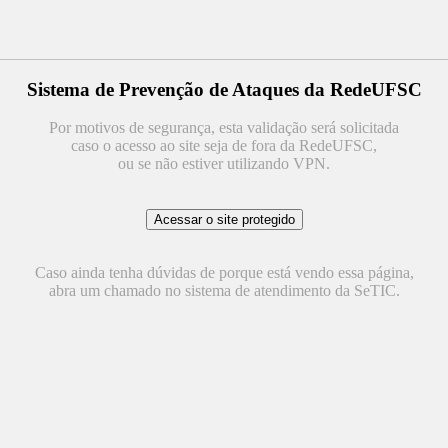
Sistema de Prevenção de Ataques da RedeUFSC
Por motivos de segurança, esta validação será solicitada
caso o acesso ao site seja de fora da RedeUFSC,
ou se não estiver utilizando VPN.
Caso ainda tenha dúvidas de porque está vendo essa página,
abra um chamado no sistema de atendimento da SeTIC.