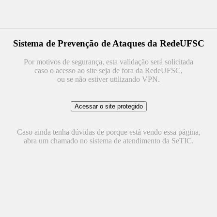
Sistema de Prevenção de Ataques da RedeUFSC
Por motivos de segurança, esta validação será solicitada
caso o acesso ao site seja de fora da RedeUFSC,
ou se não estiver utilizando VPN.
Caso ainda tenha dúvidas de porque está vendo essa página,
abra um chamado no sistema de atendimento da SeTIC.