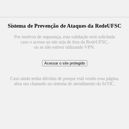
Sistema de Prevenção de Ataques da RedeUFSC
Por motivos de segurança, esta validação será solicitada
caso o acesso ao site seja de fora da RedeUFSC,
ou se não estiver utilizando VPN.
Caso ainda tenha dúvidas de porque está vendo essa página,
abra um chamado no sistema de atendimento da SeTIC.