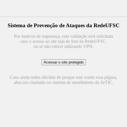
Sistema de Prevenção de Ataques da RedeUFSC
Por motivos de segurança, esta validação será solicitada
caso o acesso ao site seja de fora da RedeUFSC,
ou se não estiver utilizando VPN.
Caso ainda tenha dúvidas de porque está vendo essa página,
abra um chamado no sistema de atendimento da SeTIC.