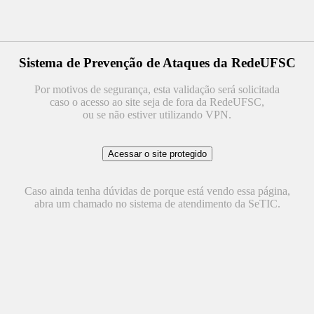
Sistema de Prevenção de Ataques da RedeUFSC
Por motivos de segurança, esta validação será solicitada
caso o acesso ao site seja de fora da RedeUFSC,
ou se não estiver utilizando VPN.
Caso ainda tenha dúvidas de porque está vendo essa página,
abra um chamado no sistema de atendimento da SeTIC.