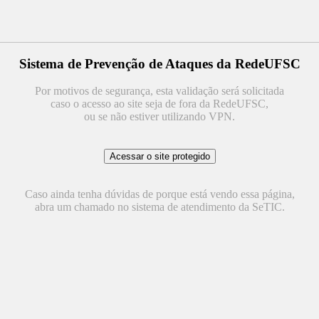
Sistema de Prevenção de Ataques da RedeUFSC
Por motivos de segurança, esta validação será solicitada
caso o acesso ao site seja de fora da RedeUFSC,
ou se não estiver utilizando VPN.
Caso ainda tenha dúvidas de porque está vendo essa página,
abra um chamado no sistema de atendimento da SeTIC.