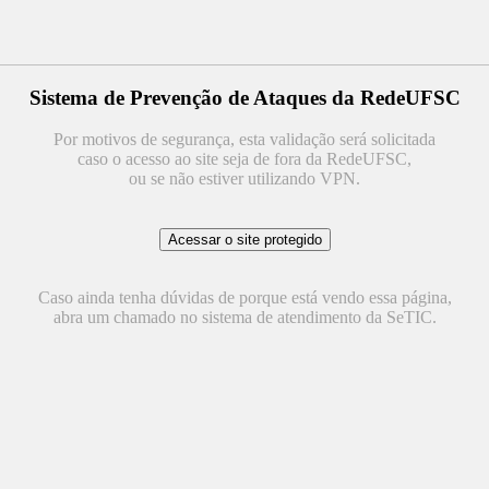
Sistema de Prevenção de Ataques da RedeUFSC
Por motivos de segurança, esta validação será solicitada
caso o acesso ao site seja de fora da RedeUFSC,
ou se não estiver utilizando VPN.
Caso ainda tenha dúvidas de porque está vendo essa página,
abra um chamado no sistema de atendimento da SeTIC.