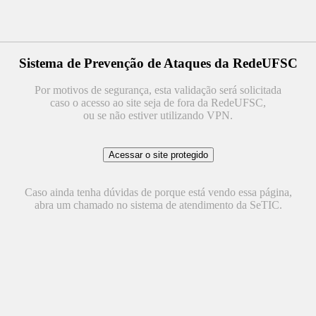
Sistema de Prevenção de Ataques da RedeUFSC
Por motivos de segurança, esta validação será solicitada
caso o acesso ao site seja de fora da RedeUFSC,
ou se não estiver utilizando VPN.
Caso ainda tenha dúvidas de porque está vendo essa página,
abra um chamado no sistema de atendimento da SeTIC.