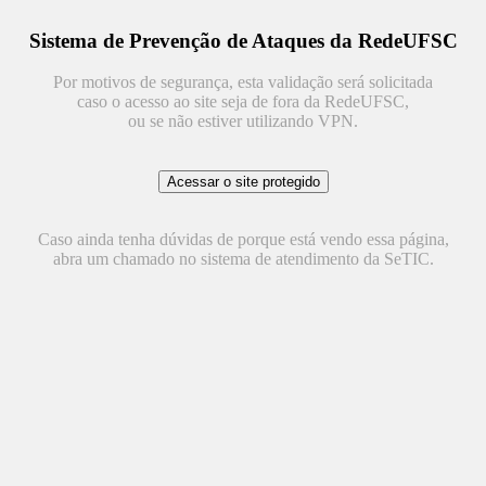
Sistema de Prevenção de Ataques da RedeUFSC
Por motivos de segurança, esta validação será solicitada
caso o acesso ao site seja de fora da RedeUFSC,
ou se não estiver utilizando VPN.
Caso ainda tenha dúvidas de porque está vendo essa página,
abra um chamado no sistema de atendimento da SeTIC.