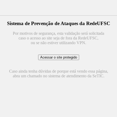
Sistema de Prevenção de Ataques da RedeUFSC
Por motivos de segurança, esta validação será solicitada
caso o acesso ao site seja de fora da RedeUFSC,
ou se não estiver utilizando VPN.
Caso ainda tenha dúvidas de porque está vendo essa página,
abra um chamado no sistema de atendimento da SeTIC.