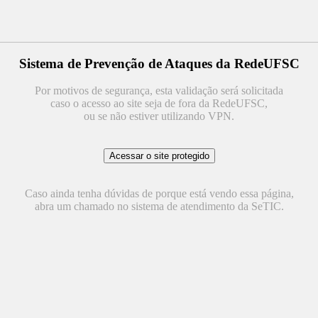
Sistema de Prevenção de Ataques da RedeUFSC
Por motivos de segurança, esta validação será solicitada
caso o acesso ao site seja de fora da RedeUFSC,
ou se não estiver utilizando VPN.
Caso ainda tenha dúvidas de porque está vendo essa página,
abra um chamado no sistema de atendimento da SeTIC.