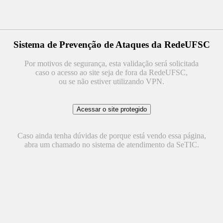
Sistema de Prevenção de Ataques da RedeUFSC
Por motivos de segurança, esta validação será solicitada
caso o acesso ao site seja de fora da RedeUFSC,
ou se não estiver utilizando VPN.
Caso ainda tenha dúvidas de porque está vendo essa página,
abra um chamado no sistema de atendimento da SeTIC.