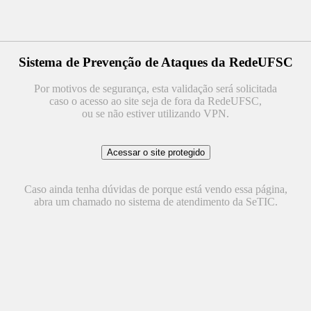
Sistema de Prevenção de Ataques da RedeUFSC
Por motivos de segurança, esta validação será solicitada
caso o acesso ao site seja de fora da RedeUFSC,
ou se não estiver utilizando VPN.
Caso ainda tenha dúvidas de porque está vendo essa página,
abra um chamado no sistema de atendimento da SeTIC.