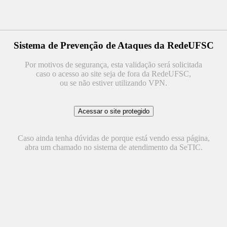
Sistema de Prevenção de Ataques da RedeUFSC
Por motivos de segurança, esta validação será solicitada
caso o acesso ao site seja de fora da RedeUFSC,
ou se não estiver utilizando VPN.
Caso ainda tenha dúvidas de porque está vendo essa página,
abra um chamado no sistema de atendimento da SeTIC.