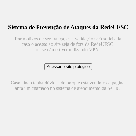
Sistema de Prevenção de Ataques da RedeUFSC
Por motivos de segurança, esta validação será solicitada
caso o acesso ao site seja de fora da RedeUFSC,
ou se não estiver utilizando VPN.
Caso ainda tenha dúvidas de porque está vendo essa página,
abra um chamado no sistema de atendimento da SeTIC.