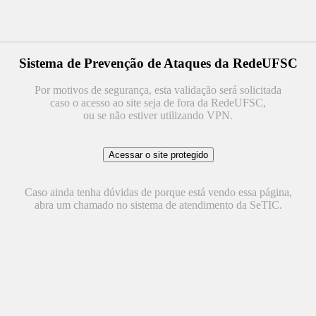
Sistema de Prevenção de Ataques da RedeUFSC
Por motivos de segurança, esta validação será solicitada
caso o acesso ao site seja de fora da RedeUFSC,
ou se não estiver utilizando VPN.
Caso ainda tenha dúvidas de porque está vendo essa página,
abra um chamado no sistema de atendimento da SeTIC.