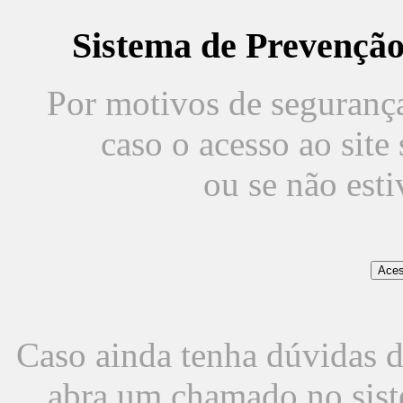
Sistema de Prevençã
Por motivos de segurança,
caso o acesso ao sit
ou se não est
Caso ainda tenha dúvidas d
abra um chamado no sist