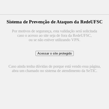
Sistema de Prevenção de Ataques da RedeUFSC
Por motivos de segurança, esta validação será solicitada
caso o acesso ao site seja de fora da RedeUFSC,
ou se não estiver utilizando VPN.
Caso ainda tenha dúvidas de porque está vendo essa página,
abra um chamado no sistema de atendimento da SeTIC.