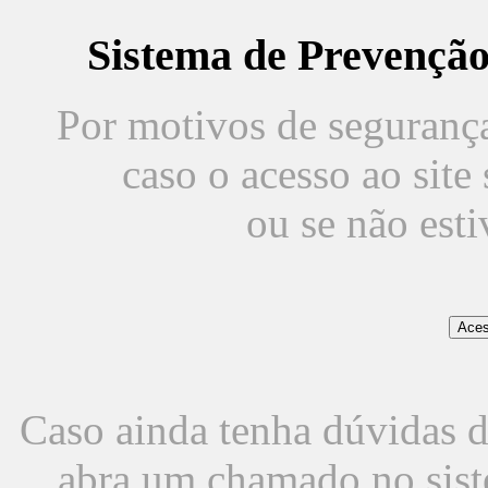
Sistema de Prevençã
Por motivos de segurança,
caso o acesso ao sit
ou se não est
Caso ainda tenha dúvidas d
abra um chamado no sist