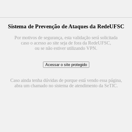
Sistema de Prevenção de Ataques da RedeUFSC
Por motivos de segurança, esta validação será solicitada
caso o acesso ao site seja de fora da RedeUFSC,
ou se não estiver utilizando VPN.
Caso ainda tenha dúvidas de porque está vendo essa página,
abra um chamado no sistema de atendimento da SeTIC.