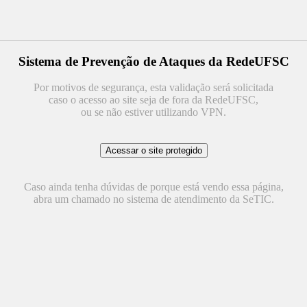
Sistema de Prevenção de Ataques da RedeUFSC
Por motivos de segurança, esta validação será solicitada
caso o acesso ao site seja de fora da RedeUFSC,
ou se não estiver utilizando VPN.
Caso ainda tenha dúvidas de porque está vendo essa página,
abra um chamado no sistema de atendimento da SeTIC.