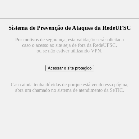
Sistema de Prevenção de Ataques da RedeUFSC
Por motivos de segurança, esta validação será solicitada
caso o acesso ao site seja de fora da RedeUFSC,
ou se não estiver utilizando VPN.
Caso ainda tenha dúvidas de porque está vendo essa página,
abra um chamado no sistema de atendimento da SeTIC.