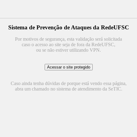
Sistema de Prevenção de Ataques da RedeUFSC
Por motivos de segurança, esta validação será solicitada
caso o acesso ao site seja de fora da RedeUFSC,
ou se não estiver utilizando VPN.
Caso ainda tenha dúvidas de porque está vendo essa página,
abra um chamado no sistema de atendimento da SeTIC.