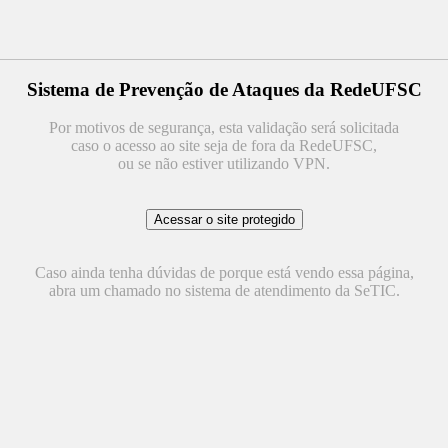
Sistema de Prevenção de Ataques da RedeUFSC
Por motivos de segurança, esta validação será solicitada
caso o acesso ao site seja de fora da RedeUFSC,
ou se não estiver utilizando VPN.
Caso ainda tenha dúvidas de porque está vendo essa página,
abra um chamado no sistema de atendimento da SeTIC.