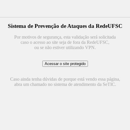
Sistema de Prevenção de Ataques da RedeUFSC
Por motivos de segurança, esta validação será solicitada
caso o acesso ao site seja de fora da RedeUFSC,
ou se não estiver utilizando VPN.
Caso ainda tenha dúvidas de porque está vendo essa página,
abra um chamado no sistema de atendimento da SeTIC.