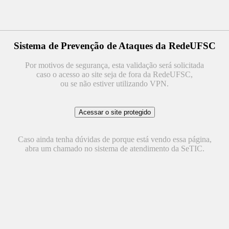
Sistema de Prevenção de Ataques da RedeUFSC
Por motivos de segurança, esta validação será solicitada
caso o acesso ao site seja de fora da RedeUFSC,
ou se não estiver utilizando VPN.
Caso ainda tenha dúvidas de porque está vendo essa página,
abra um chamado no sistema de atendimento da SeTIC.