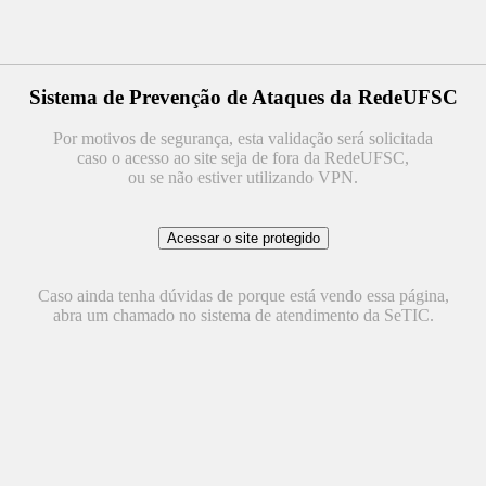
Sistema de Prevenção de Ataques da RedeUFSC
Por motivos de segurança, esta validação será solicitada
caso o acesso ao site seja de fora da RedeUFSC,
ou se não estiver utilizando VPN.
Caso ainda tenha dúvidas de porque está vendo essa página,
abra um chamado no sistema de atendimento da SeTIC.