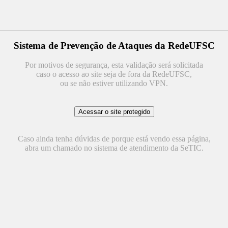
Sistema de Prevenção de Ataques da RedeUFSC
Por motivos de segurança, esta validação será solicitada
caso o acesso ao site seja de fora da RedeUFSC,
ou se não estiver utilizando VPN.
Caso ainda tenha dúvidas de porque está vendo essa página,
abra um chamado no sistema de atendimento da SeTIC.