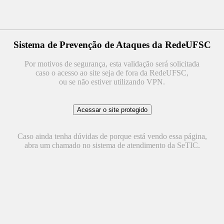
Sistema de Prevenção de Ataques da RedeUFSC
Por motivos de segurança, esta validação será solicitada
caso o acesso ao site seja de fora da RedeUFSC,
ou se não estiver utilizando VPN.
Caso ainda tenha dúvidas de porque está vendo essa página,
abra um chamado no sistema de atendimento da SeTIC.