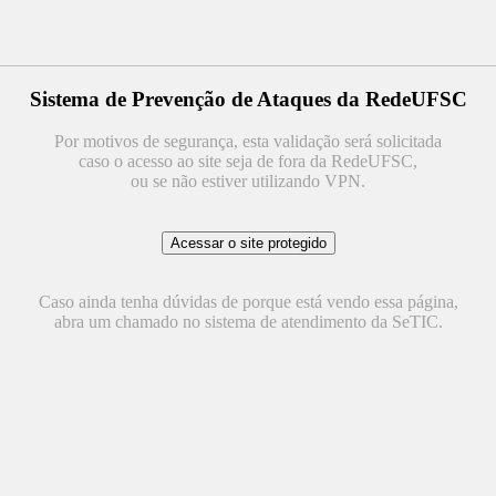
Sistema de Prevenção de Ataques da RedeUFSC
Por motivos de segurança, esta validação será solicitada
caso o acesso ao site seja de fora da RedeUFSC,
ou se não estiver utilizando VPN.
Caso ainda tenha dúvidas de porque está vendo essa página,
abra um chamado no sistema de atendimento da SeTIC.