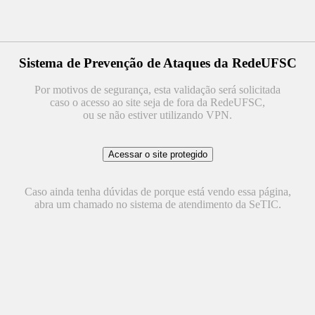
Sistema de Prevenção de Ataques da RedeUFSC
Por motivos de segurança, esta validação será solicitada
caso o acesso ao site seja de fora da RedeUFSC,
ou se não estiver utilizando VPN.
Caso ainda tenha dúvidas de porque está vendo essa página,
abra um chamado no sistema de atendimento da SeTIC.