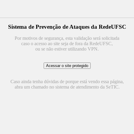
Sistema de Prevenção de Ataques da RedeUFSC
Por motivos de segurança, esta validação será solicitada
caso o acesso ao site seja de fora da RedeUFSC,
ou se não estiver utilizando VPN.
Caso ainda tenha dúvidas de porque está vendo essa página,
abra um chamado no sistema de atendimento da SeTIC.