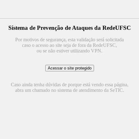
Sistema de Prevenção de Ataques da RedeUFSC
Por motivos de segurança, esta validação será solicitada
caso o acesso ao site seja de fora da RedeUFSC,
ou se não estiver utilizando VPN.
Caso ainda tenha dúvidas de porque está vendo essa página,
abra um chamado no sistema de atendimento da SeTIC.