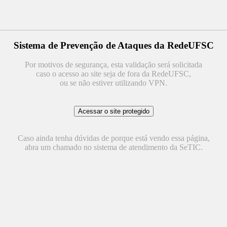
Sistema de Prevenção de Ataques da RedeUFSC
Por motivos de segurança, esta validação será solicitada
caso o acesso ao site seja de fora da RedeUFSC,
ou se não estiver utilizando VPN.
Caso ainda tenha dúvidas de porque está vendo essa página,
abra um chamado no sistema de atendimento da SeTIC.