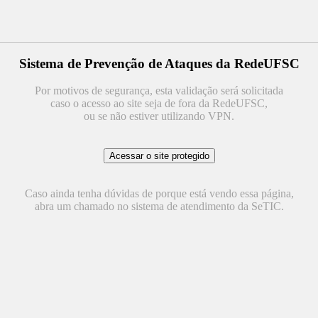
Sistema de Prevenção de Ataques da RedeUFSC
Por motivos de segurança, esta validação será solicitada
caso o acesso ao site seja de fora da RedeUFSC,
ou se não estiver utilizando VPN.
Caso ainda tenha dúvidas de porque está vendo essa página,
abra um chamado no sistema de atendimento da SeTIC.