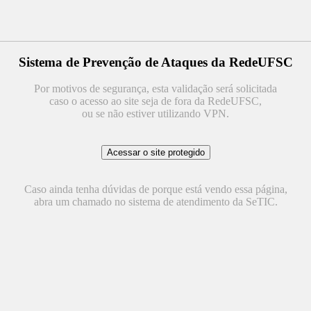
Sistema de Prevenção de Ataques da RedeUFSC
Por motivos de segurança, esta validação será solicitada
caso o acesso ao site seja de fora da RedeUFSC,
ou se não estiver utilizando VPN.
Caso ainda tenha dúvidas de porque está vendo essa página,
abra um chamado no sistema de atendimento da SeTIC.