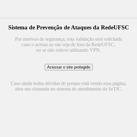
Sistema de Prevenção de Ataques da RedeUFSC
Por motivos de segurança, esta validação será solicitada
caso o acesso ao site seja de fora da RedeUFSC,
ou se não estiver utilizando VPN.
Caso ainda tenha dúvidas de porque está vendo essa página,
abra um chamado no sistema de atendimento da SeTIC.