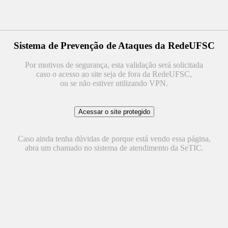
Sistema de Prevenção de Ataques da RedeUFSC
Por motivos de segurança, esta validação será solicitada
caso o acesso ao site seja de fora da RedeUFSC,
ou se não estiver utilizando VPN.
Caso ainda tenha dúvidas de porque está vendo essa página,
abra um chamado no sistema de atendimento da SeTIC.