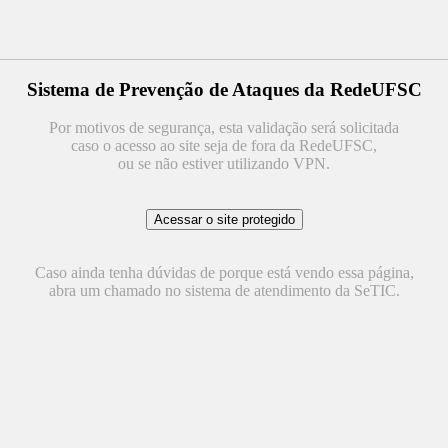
Sistema de Prevenção de Ataques da RedeUFSC
Por motivos de segurança, esta validação será solicitada
caso o acesso ao site seja de fora da RedeUFSC,
ou se não estiver utilizando VPN.
Caso ainda tenha dúvidas de porque está vendo essa página,
abra um chamado no sistema de atendimento da SeTIC.