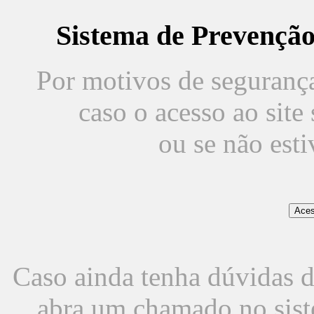
Sistema de Prevençã
Por motivos de segurança,
caso o acesso ao sit
ou se não est
Caso ainda tenha dúvidas d
abra um chamado no sist