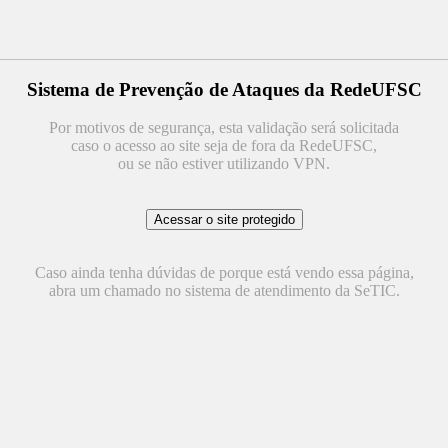
Sistema de Prevenção de Ataques da RedeUFSC
Por motivos de segurança, esta validação será solicitada
caso o acesso ao site seja de fora da RedeUFSC,
ou se não estiver utilizando VPN.
Caso ainda tenha dúvidas de porque está vendo essa página,
abra um chamado no sistema de atendimento da SeTIC.