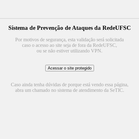
Sistema de Prevenção de Ataques da RedeUFSC
Por motivos de segurança, esta validação será solicitada
caso o acesso ao site seja de fora da RedeUFSC,
ou se não estiver utilizando VPN.
Caso ainda tenha dúvidas de porque está vendo essa página,
abra um chamado no sistema de atendimento da SeTIC.