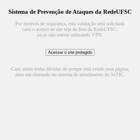
Sistema de Prevenção de Ataques da RedeUFSC
Por motivos de segurança, esta validação será solicitada
caso o acesso ao site seja de fora da RedeUFSC,
ou se não estiver utilizando VPN.
Caso ainda tenha dúvidas de porque está vendo essa página,
abra um chamado no sistema de atendimento da SeTIC.